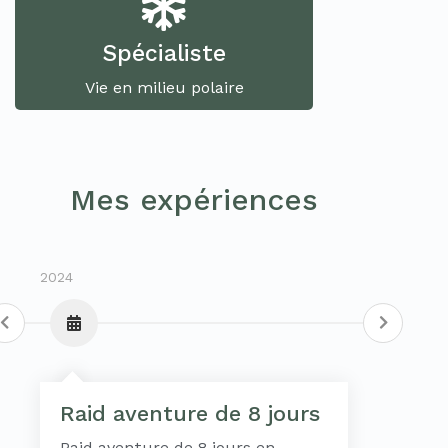
Spécialiste
Vie en milieu polaire
Mes expériences
2024
2024
Raid aventure de 8 jours
E
1
Raid aventure de 8 jours en