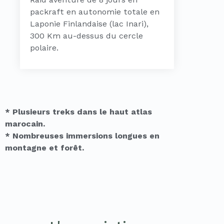
packraft en autonomie totale en
Ex
Laponie Finlandaise (lac Inari),
en
300 Km au-dessus du cercle
Fi
polaire.
du
* Plusieurs treks dans le haut atlas
marocain.
* Nombreuses immersions longues en
montagne et forêt.