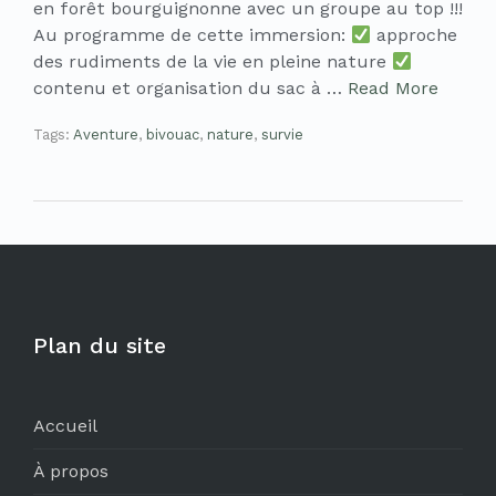
en forêt bourguignonne avec un groupe au top !!!
Au programme de cette immersion:
approche
des rudiments de la vie en pleine nature
contenu et organisation du sac à …
Read More
Tags:
Aventure
,
bivouac
,
nature
,
survie
Plan du site
Accueil
À propos